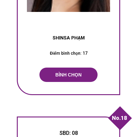
SHINSA PHẠM
Điểm bình chọn:
17
BÌNH CHỌN
No.18
SBD: 08