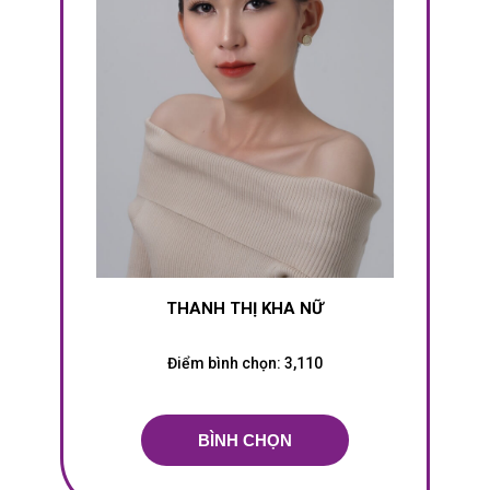
THANH THỊ KHA NỮ
Điểm bình chọn:
3,110
BÌNH CHỌN