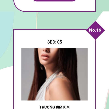
No.16
SBD: 05
TRƯƠNG KIM KIM