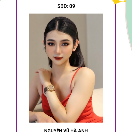
SBD: 09
NGUYỄN VŨ HÀ ANH