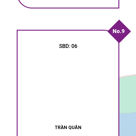
No.9
SBD: 06
TRẦN QUÂN