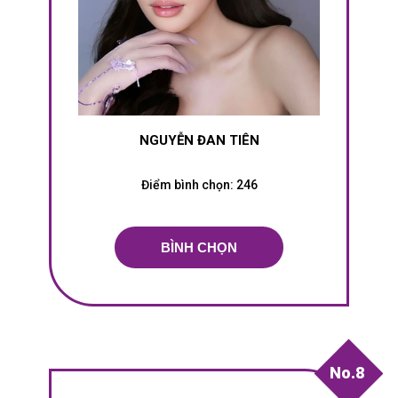
NGUYỄN ĐAN TIÊN
Điểm bình chọn:
246
BÌNH CHỌN
No.8