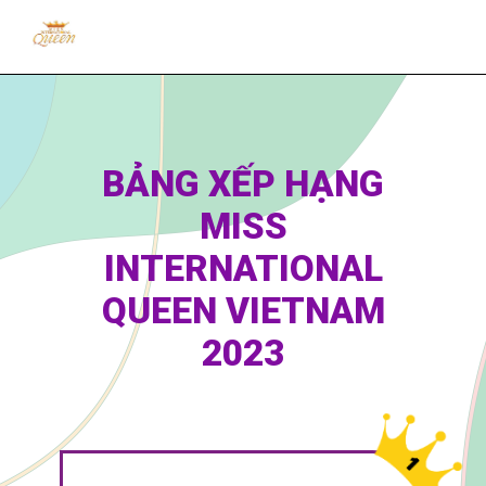
BẢNG XẾP HẠNG
MISS
INTERNATIONAL
QUEEN VIETNAM
2023