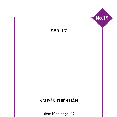
No.19
SBD: 17
NGUYỄN THIÊN HÂN
Điểm bình chọn:
12