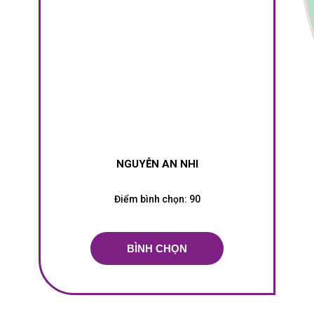
NGUYỄN AN NHI
Điểm bình chọn:
90
BÌNH CHỌN