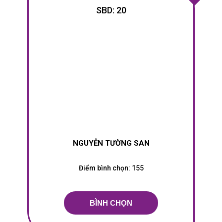
SBD: 20
NGUYỄN TƯỜNG SAN
Điểm bình chọn:
155
BÌNH CHỌN