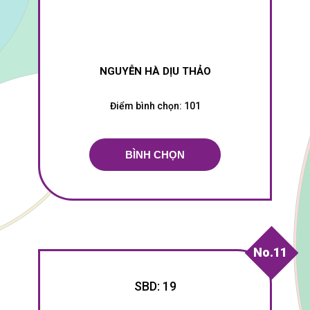
NGUYỄN HÀ DỊU THẢO
Điểm bình chọn:
101
BÌNH CHỌN
No.11
SBD: 19